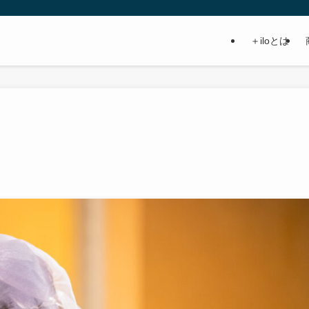
＋iloとは